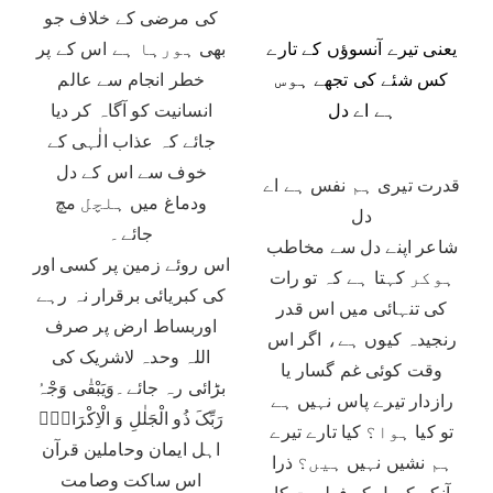
کی مرضی کے خلاف جو
یعنی تیرے آنسوؤں کے تارے
بھی ہورہا ہے اس کے پر
کس شئے کی تجھے ہوس
خطر انجام سے عالم
ہے اے دل
انسانیت کو آگاہ کر دیا
جائے کہ عذاب الٰہی کے
خوف سے اس کے دل
قدرت تیری ہم نفس ہے اے
ودماغ میں ہلچل مچ
دل
جائے۔
شاعر اپنے دل سے مخاطب
اس روئے زمین پر کسی اور
ہوکر کہتا ہے کہ تو رات
کی کبریائی برقرار نہ رہے
کی تنہائی میں اس قدر
اوربساط ارض پر صرف
رنجیدہ کیوں ہے، اگر اس
اللہ وحدہ لاشریک کی
وقت کوئی غم گسار یا
بڑائی رہ جائے۔وَیَبْقٰی وَجْہُ
رازدار تیرے پاس نہیں ہے
رَبِّکَ ذُو الْجَلٰلِ وَ الْاِكْرَامِ۠
تو کیا ہوا؟ کیا تارے تیرے
اہل ایمان وحاملین قرآن
ہم نشیں نہیں ہیں؟ ذرا
اس ساکت وصامت