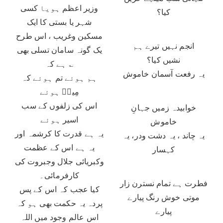
وزیر اعظم ہویا کسی
کیا؟
شہر یا بستی کا ایک
مسکین وغریب ، اس طرح
انجم نہیں تیرے ہم
یک گونہ سامان تسلی بھی
نشیں کیا؟
ہے کہ ؎
یہ رفعت آسمان خاموش
ہم ہوئے تم ہوئے کہ
مِیرؔ ہوئے
اس کی زلفوں کے سب
خوابیدہ زمیں جہانِ
اسیر ہوئے
خاموش
یہ ہے قدرت کا کرشمہ اور
یہ چاند ، یہ دشت ودر، یہ
یہ ہے اس کے عظمت
کہسار
وکبریائی جلال وجبروت کی
کارفرمائی۔
فطرت ہے تمام نسترن زار
کیا عجب کہ اس کے پس
موتی خوش رنگ پیارے
پردہ یہ حکمت بھی ہو کہ
پیارے
اس عالم وجود میں اللہ