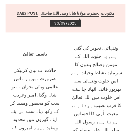
مکتوبات
حضرت مولانا شاہ وصی اللہ صاحبؒ
DAILY POST
30/09/2025
وتنہائی، تجویز کی گئی
باسمہٖ تعالیٰ
ہے، یہ خلوت اللہ کے
مومن وصالح بندوں کا
حالات اب بیان کرنیکی
سرمایۂ نشاط وحیات ہے،
ضرورت نہیں ہے اس
اس خلوت وتنہائی سے
عالمی وبائی بحران نے تو
بھرپور فائدہ اٹھانا چاہیئے،
شاہ وگدا، امیر وغریب
اس خلوت میں اللہ تعالیٰ
سب کو محصور ومقید کر
کا قرب نصیب ہوتا ہے،
کے رکھ دیا۔ سب ہی اپنے
معیت الٰہی کا احساس
اپنے گھروں میں محدود
ہوتا ہے، رسول اللہ
ومقید ہیں، امیروں کے
صلی اللہ علیہ وسلم کو