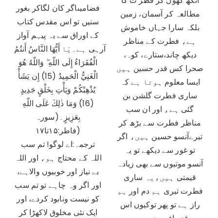
آنکھ کھول کر فطر ت کا
فضامیںاگر کان لگاکر بغور
مطالعہ کر آسمان، زمین
سنیں تو اس مقدس کتاب
بلکہ سارا جہاں خاموش
کے اوراق سے یہ پیہم آواز
ہے، فطرت کے مناظر
آرہی ہے۔يَا أَيُّهَا النَّاسُ أَنتُمُ
دیکھ چاند،ستارے، کوہ،
الْفُقَرَاءُ إِلَى اللّهِ ۖ وَاللّهُ هُوَ
صحرا کس قدر حسین ہیں
الْغَنِيُّ الْحَمِيدُ (15) إِن يَشَأْ
ایسا معلوم ہوتا ہے کہ
يُذْهِبْكُمْ وَيَأْتِ بِخَلْقٍ جَدِيدٍ
ساری فطرت گلشن بن
(16) وَمَا ذٰلِكَ عَلَى اللّهِ
گئی ہے، اور ان سب
بِعَزِيزٍ۔(سورہ
مناظر فطرت سے بڑھ کر
فاطر:۱۵تا۱۷)
تیرےآنسو حسین ہیں، اگر
ترجمہ:اے لوگو! تم سب
تو غور سے دیکھے تو یہ
اللہ کے محتاج ہو، اور اللہ
آنسو موتیوں سے بھی زیادہ
بے نیاز اور خوبیوں والاہے،
قیمتی ہیں،یہ ساری
اور اگر وہ چاہے تو تم سب
فطرت تیری ہم دم اور ہم
کو نیست ونابود کردے، اور
راز ہے تو پھر توکیوں اس
ایک نئی مخلوق لاکھڑا کر