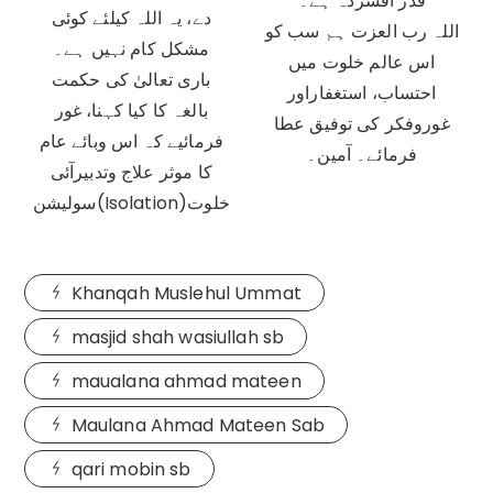
قدر افسردہ ہے۔
دے، یہ اللہ کیلئے کوئی
اللہ رب العزت ہم سب کو
مشکل کام نہیں ہے۔
اس عالم خلوت میں
باری تعالیٰ کی حکمت
احتساب، استغفاراور
بالغہ کا کیا کہنا، غور
غوروفکر کی توفیق عطا
فرمائیے کہ اس وبائے عام
فرمائے۔ آمین۔
کا موثر علاج وتدبیرآئی
سولیشن(Isolation)خلوت
Khanqah Muslehul Ummat
masjid shah wasiullah sb
maualana ahmad mateen
Maulana Ahmad Mateen Sab
qari mobin sb