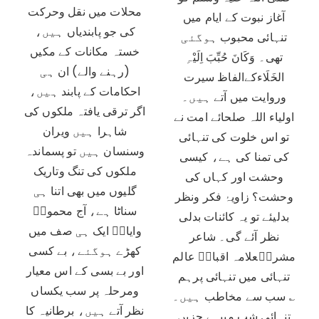
محلات میں نقل وحرکت
آغاز نبوت کے ایام میں
کی جو پابندیاں ہیں،
تنہائی محبوب ہوگئی
خستہ مکانات کے مکیں
تھی۔ وَکَانَ حُبِّبَ اِلَیْہِ
(رہنے والے) ان ہی
الخَلَاءکےالفاظ سیرت
احکامات کے پابند ہیں،
وروایت میں آتے ہیں۔
اگر ترقی یافتہ ملکوں کی
اولیاء اللہ صلحائے امت نے
شاہرا ہیں ویران
تو اس خلوت کی تنہائی
وسنسان ہیں تو پسماندہ
کی تمنا کی ہے، کیسی
ملکوں کی تنگ وتاریک
وحشت اور کہاں کی
گلیوں میں بھی اتنا ہی
وحشت؟ زاویۂ فکر ونظر
سناٹا ہے، آج محمودؔ
بدلیئے تو یہ کائنات بدلی
وایازؔ ایک ہی صف میں
نظر آئے گی۔ شاعر
کھڑے ہوگئے، بے کسی
مشرقؔعلامہ اقبالؒ عالم
اور بے بسی کے اس معیار
تنہائی میں تنہائی پرہم
ومرحلہ پر سب یکساں
سب سے مخاطب ہیں۔ ؎
نظر آتے ہیں، برطانیہ کا
تنہائی شب میںہے حزیں