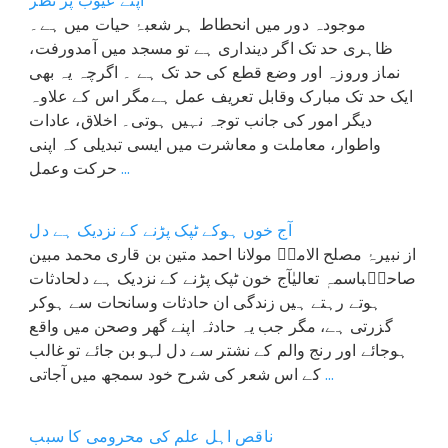
اپنے عیوب پر نظر
موجودہ دور میں انحطاط ہر شعبۂ حیات میں ہے۔
ظاہری حد تک اگر دینداری ہے تو مسجد میں آمدورفت،
نماز وروزہ اور وضع قطع کی حد تک ہے ۔ اگرچہ یہ بھی
ایک حد تک مبارک وقابل تعریف عمل ہےمگر اس کے علاوہ
دیگر امور کی جانب توجہ نہیں ہوتی۔ اخلاق، عادات
واطوار، معاملت و معاشرت میں ایسی تبدیلی کہ اپنی
...
حرکت وعمل
آج خوں ہوکے ٹپک پڑنے کے نزدیک ہے دل
از نبیرۂ مصلح الامتؒ مولانا احمد متین بن قاری محمد مبین
صاحبؒباسمہٖ تعالیٰآج خون ٹپک پڑنے کے نزدیک ہے دلحادثات
ہوتے رہتے ہیں زندگی ان حادثات وسانحات سے ہوکر
گزرتی ہے، مگر جب یہ حادثہ اپنے گھر وصحن میں واقع
ہوجائے اور رنج والم کے نشتر سے دل لہو بن جائے تو غالب
...
کے اس شعر کی شرح خود سمجھ میں آجاتی
ناقص اہل علم کی محرومی کا سبب