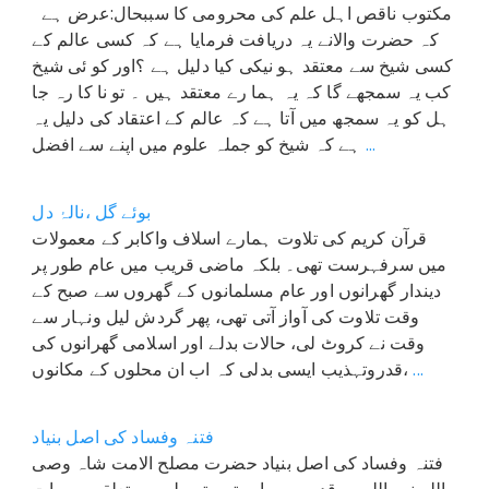
مکتوب ناقص اہل علم کی محرومی کا سببحال:عرض ہے
کہ حضرت والانے یہ دریافت فرمایا ہے کہ کسی عالم کے
کسی شیخ سے معتقد ہو نیکی کیا دلیل ہے ؟اور کو ئی شیخ
کب یہ سمجھے گا کہ یہ ہما رے معتقد ہیں ۔ تو نا کا رہ جا
ہل کو یہ سمجھ میں آتا ہے کہ عالم کے اعتقاد کی دلیل یہ
...
ہے کہ شیخ کو جملہ علوم میں اپنے سے افضل
بوئے گل ،نالۂ دل
قرآن کریم کی تلاوت ہمارے اسلاف واکابر کے معمولات
میں سرفہرست تھی۔ بلکہ ماضی قریب میں عام طور پر
دیندار گھرانوں اور عام مسلمانوں کے گھروں سے صبح کے
وقت تلاوت کی آواز آتی تھی، پھر گردش لیل ونہار سے
وقت نے کروٹ لی، حالات بدلے اور اسلامی گھرانوں کی
...
قدروتہذیب ایسی بدلی کہ اب ان محلوں کے مکانوں،
فتنہ وفساد کی اصل بنیاد
فتنہ وفساد کی اصل بنیاد حضرت مصلح الامت شاہ وصی