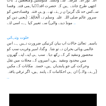
اللہ نور اللہ مرقدہ سے وابستہ متوسلین ومتعلقین یہ بات
اچھی طرح جانتے ہیں کہ حضرت اقدسؒباہمی فتنہ وفسا
سےکس حد تک گریزا ں رہتے تھے۔وہی فتنہ وفسادجس کو
سرور عالم صلی اللہ علیہ وسلم نے اَلْحَالِقَہْ (یعنی دین کو
...
مونڈ دینے والی) سے تعبیر کیا ہے، اسی لئے
خلوت وتنہائی
باسمہٖ تعالیٰ حالات اب بیان کرنیکی ضرورت نہیں ہے اس
عالمی وبائی بحران نے تو شاہ وگدا، امیر وغریب سب کو
محصور ومقید کر کے رکھ دیا۔ سب ہی اپنے اپنے گھروں
میں محدود ومقید ہیں، امیروں کے محلات میں نقل
وحرکت کی جو پابندیاں ہیں، خستہ مکانات کے مکیں
(رہنے والے) ان ہی احکامات کے پابند ہیں، اگر ترقی یافتہ
...